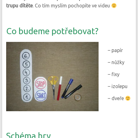
trupu dítěte
. Co tím myslím pochopíte ve videu
Co budeme potřebovat?
– papír
– nůžky
– fixy
– izolepu
– dveře
Schéma hry