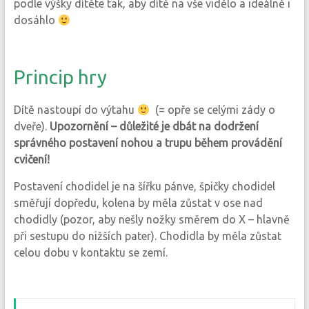
podle výšky dítěte tak, aby dítě na vše vidělo a ideálně i
dosáhlo
Princip hry
Dítě nastoupí do výtahu
(= opře se celými zády o
dveře).
Upozornění – důležité je dbát na dodržení
správného postavení nohou a trupu během provádění
cvičení!
Postavení chodidel je na šířku pánve, špičky chodidel
směřují dopředu, kolena by měla zůstat v ose nad
chodidly (pozor, aby nešly nožky směrem do X – hlavně
při sestupu do nižších pater). Chodidla by měla zůstat
celou dobu v kontaktu se zemí.