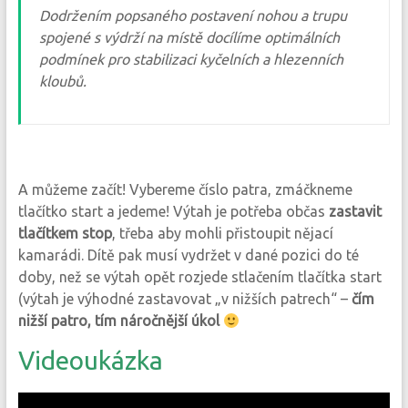
Dodržením popsaného postavení nohou a trupu
spojené s výdrží na místě docílíme optimálních
podmínek pro stabilizaci kyčelních a hlezenních
kloubů.
A můžeme začít! Vybereme číslo patra, zmáčkneme
tlačítko start a jedeme! Výtah je potřeba občas
zastavit
tlačítkem stop
, třeba aby mohli přistoupit nějací
kamarádi. Dítě pak musí vydržet v dané pozici do té
doby, než se výtah opět rozjede stlačením tlačítka start
(výtah je výhodné zastavovat „v nižších patrech“ –
čím
nižší patro, tím náročnější úkol
Videoukázka