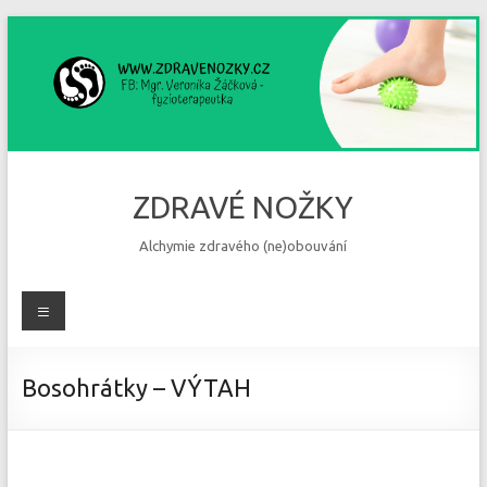
Skip
to
content
ZDRAVÉ NOŽKY
Alchymie zdravého (ne)obouvání
Menu
Bosohrátky – VÝTAH