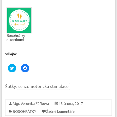
Bosohrátky
s kostkami
Sdílejte:
C
C
l
l
i
i
c
c
k
k
t
t
Štítky:
senzomotorická stimulace
o
o
s
s
h
h
a
a
r
r
Mgr. Veronika Žáčková
13 února, 2017
e
e
o
o
BOSOHRÁTKY
Žádné komentáře
n
n
T
F