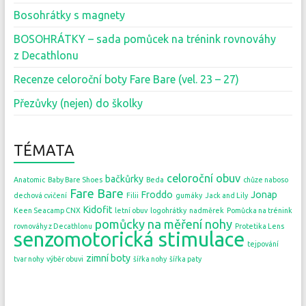
Bosohrátky s magnety
BOSOHRÁTKY – sada pomůcek na trénink rovnováhy
z Decathlonu
Recenze celoroční boty Fare Bare (vel. 23 – 27)
Přezůvky (nejen) do školky
TÉMATA
celoroční obuv
bačkůrky
Anatomic
Baby Bare Shoes
Beda
chůze naboso
Fare Bare
Froddo
Jonap
dechová cvičení
Filii
gumáky
Jack and Lily
Kidofit
Keen Seacamp CNX
letní obuv
logohrátky
nadměrek
Pomůcka na trénink
pomůcky na měření nohy
rovnováhy z Decathlonu
Protetika Lens
senzomotorická stimulace
tejpování
zimní boty
tvar nohy
výběr obuvi
šířka nohy
šířka paty