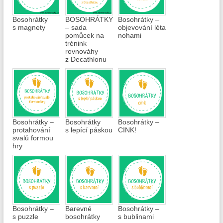
Bosohrátky
BOSOHRÁTKY
Bosohrátky –
s magnety
– sada
objevování léta
pomůcek na
nohami
trénink
rovnováhy
z Decathlonu
Bosohrátky –
Bosohrátky
Bosohrátky –
protahování
s lepící páskou
CINK!
svalů formou
hry
Bosohrátky –
Barevné
Bosohrátky –
s puzzle
bosohrátky
s bublinami