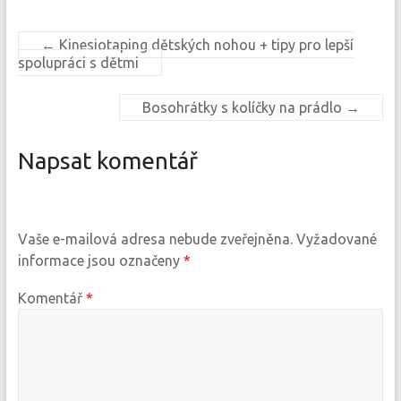
w
a
i
c
t
e
t
b
←
Kinesiotaping dětských nohou + tipy pro lepší
e
o
spolupráci s dětmi
r
o
(
k
O
(
p
O
Bosohrátky s kolíčky na prádlo
→
e
p
n
e
s
n
i
s
Napsat komentář
n
i
n
n
e
n
w
e
w
w
i
w
n
i
d
n
Vaše e-mailová adresa nebude zveřejněna.
Vyžadované
o
d
informace jsou označeny
*
w
o
)
w
)
Komentář
*