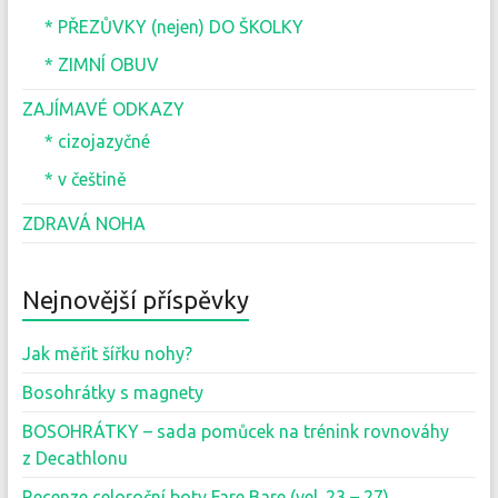
* PŘEZŮVKY (nejen) DO ŠKOLKY
* ZIMNÍ OBUV
ZAJÍMAVÉ ODKAZY
* cizojazyčné
* v češtině
ZDRAVÁ NOHA
Nejnovější příspěvky
Jak měřit šířku nohy?
Bosohrátky s magnety
BOSOHRÁTKY – sada pomůcek na trénink rovnováhy
z Decathlonu
Recenze celoroční boty Fare Bare (vel. 23 – 27)