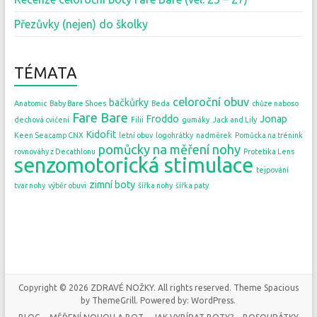
Přezůvky (nejen) do školky
TÉMATA
celoroční obuv
bačkůrky
Anatomic
Baby Bare Shoes
Beda
chůze naboso
Fare Bare
Froddo
Jonap
dechová cvičení
Filii
gumáky
Jack and Lily
Kidofit
Keen Seacamp CNX
letní obuv
logohrátky
nadměrek
Pomůcka na trénink
pomůcky na měření nohy
rovnováhy z Decathlonu
Protetika Lens
senzomotorická stimulace
tejpování
zimní boty
tvar nohy
výběr obuvi
šířka nohy
šířka paty
Copyright © 2026
ZDRAVÉ NOŽKY
. All rights reserved. Theme
Spacious
by ThemeGrill. Powered by:
WordPress
.