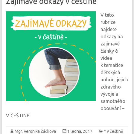
Zajímavé odkazy v češtině
V této
rubrice
najdete
odkazy na
zajímavé
články či
videa
k tematice
dětských
nohou, jejich
zdravého
vývoje a
samotného
obouvání –
V ČEŠTINĚ.
Mgr. Veronika Žáčková
1 ledna, 2017
* v češtině