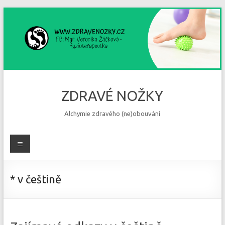
Skip
to
content
ZDRAVÉ NOŽKY
Alchymie zdravého (ne)obouvání
Menu
* v češtině