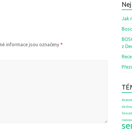
Nej
Jak 
Boso
BOSO
é informace jsou označeny
*
z De
Rece
Přez
TÉ
Anatom
dechov
Seaca
rovnov
se