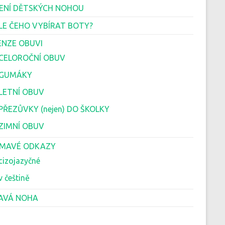
ENÍ DĚTSKÝCH NOHOU
LE ČEHO VYBÍRAT BOTY?
ENZE OBUVI
 CELOROČNÍ OBUV
 GUMÁKY
 LETNÍ OBUV
 PŘEZŮVKY (nejen) DO ŠKOLKY
 ZIMNÍ OBUV
ÍMAVÉ ODKAZY
cizojazyčné
v češtině
AVÁ NOHA