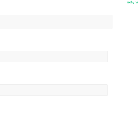
nohy
v