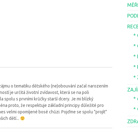
MĚŘ
POD
REC
*
*
*
*
*
 zájmu o tematiku dětského (ne)obouvání začal narozením
ZAJ
tí je určitá životní zvídavost, která se na poli
* 
spolu s prvními krůčky starší dcery. Je mi blízký
éna proto, že respektuje základní principy důležité pro
* 
es velmi opomíjené bosé chůzi. Pojďme se spolu "projít"
ich dětí...
ZDR