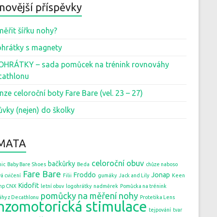
novější příspěvky
měřit šířku nohy?
hrátky s magnety
HRÁTKY – sada pomůcek na trénink rovnováhy
cathlonu
nze celoroční boty Fare Bare (vel. 23 – 27)
ůvky (nejen) do školky
MATA
celoroční obuv
bačkůrky
ic
Baby Bare Shoes
Beda
chůze naboso
Fare Bare
Froddo
Jonap
á cvičení
Filii
gumáky
Jack and Lily
Keen
Kidofit
mp CNX
letní obuv
logohrátky
nadměrek
Pomůcka na trénink
pomůcky na měření nohy
áhy z Decathlonu
Protetika Lens
nzomotorická stimulace
tejpování
tvar