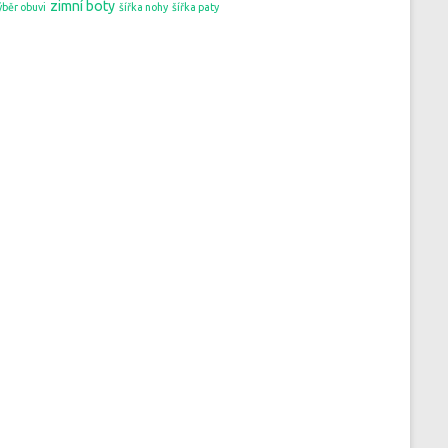
zimní boty
ýběr obuvi
šířka nohy
šířka paty