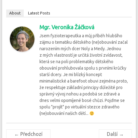
About
Latest Posts
Mgr. Veronika Žáčková
Jsem fyzioterapeutka a můj příběh hlubšího
zájmu o tematiku dětského (ne)obouvání začal
narozením mých dcer Noly a Medy. Jednou
z mých vlastností je určitá životní zvídavost,
která se na poli problematiky dětského
obouvání prohlubovala spolu s prvními krůčky
starší dcery. Je mi blízký koncept
minimalistické a barefoot obuvi zejména proto,
že respektuje základní principy důležité pro
správný vývoj nohou a podobá se zdravé a
dnes velmi opomíjené bosé chůzi. Pojďme se
spolu "projít" po virtuální stezce zdravého
(ne)obouvání našich dětí...
← Předchozí
Další →