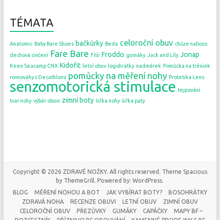
TÉMATA
celoroční obuv
bačkůrky
Anatomic
Baby Bare Shoes
Beda
chůze naboso
Fare Bare
Froddo
Jonap
dechová cvičení
Filii
gumáky
Jack and Lily
Kidofit
Keen Seacamp CNX
letní obuv
logohrátky
nadměrek
Pomůcka na trénink
pomůcky na měření nohy
rovnováhy z Decathlonu
Protetika Lens
senzomotorická stimulace
tejpování
zimní boty
tvar nohy
výběr obuvi
šířka nohy
šířka paty
Copyright © 2026
ZDRAVÉ NOŽKY
. All rights reserved. Theme
Spacious
by ThemeGrill. Powered by:
WordPress
.
BLOG
MĚŘENÍ NOHOU A BOT
JAK VYBÍRAT BOTY?
BOSOHRÁTKY
ZDRAVÁ NOHA
RECENZE OBUVI
LETNÍ OBUV
ZIMNÍ OBUV
CELOROČNÍ OBUV
PŘEZŮVKY
GUMÁKY
CAPÁČKY
MAPY BF –