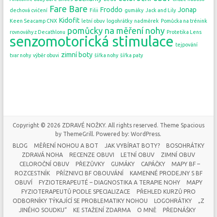
Fare Bare
Froddo
Jonap
dechová cvičení
Filii
gumáky
Jack and Lily
Kidofit
Keen Seacamp CNX
letní obuv
logohrátky
nadměrek
Pomůcka na trénink
pomůcky na měření nohy
rovnováhy z Decathlonu
Protetika Lens
senzomotorická stimulace
tejpování
zimní boty
tvar nohy
výběr obuvi
šířka nohy
šířka paty
Copyright © 2026
ZDRAVÉ NOŽKY
. All rights reserved. Theme
Spacious
by ThemeGrill. Powered by:
WordPress
.
BLOG
MĚŘENÍ NOHOU A BOT
JAK VYBÍRAT BOTY?
BOSOHRÁTKY
ZDRAVÁ NOHA
RECENZE OBUVI
LETNÍ OBUV
ZIMNÍ OBUV
CELOROČNÍ OBUV
PŘEZŮVKY
GUMÁKY
CAPÁČKY
MAPY BF –
ROZCESTNÍK
PŘÍZNIVCI BF OBOUVÁNÍ
KAMENNÉ PRODEJNY S BF
OBUVÍ
FYZIOTERAPEUTÉ – DIAGNOSTIKA A TERAPIE NOHY
MAPY
FYZIOTERAPEUTŮ PODLE SPECIALIZACE
PŘEHLED KURZŮ PRO
ODBORNÍKY TÝKAJÍCÍ SE PROBLEMATIKY NOHOU
LOGOHRÁTKY
„Z
JINÉHO SOUDKU“
KE STAŽENÍ ZDARMA
O MNĚ
PŘEDNÁŠKY