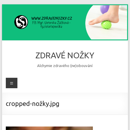
Skip
to
content
ZDRAVÉ NOŽKY
Alchymie zdravého (ne)obouvání
Menu
cropped-nožky.jpg