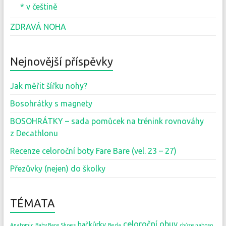
* v češtině
ZDRAVÁ NOHA
Nejnovější příspěvky
Jak měřit šířku nohy?
Bosohrátky s magnety
BOSOHRÁTKY – sada pomůcek na trénink rovnováhy
z Decathlonu
Recenze celoroční boty Fare Bare (vel. 23 – 27)
Přezůvky (nejen) do školky
TÉMATA
celoroční obuv
bačkůrky
Anatomic
Baby Bare Shoes
Beda
chůze naboso