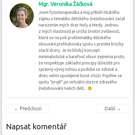
Mgr. Veronika Žáčková
Jsem fyzioterapeutka a můj příběh hlubšího
zájmu o tematiku dětského (ne)obouvání začal
narozením mých dcer Noly a Medy. Jednou
z mých vlastností je určitá životní zvídavost,
která se na poli problematiky dětského
obouvání prohlubovala spolu s prvními krůčky
starší dcery. Je mi blízký koncept
minimalistické a barefoot obuvi zejména proto,
že respektuje základní principy důležité pro
správný vývoj nohou a podobá se zdravé a
dnes velmi opomíjené bosé chůzi. Pojďme se
spolu "projít" po virtuální stezce zdravého
(ne)obouvání našich dětí...
← Předchozí
Další →
Napsat komentář