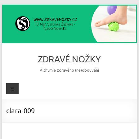
Skip
to
content
ZDRAVÉ NOŽKY
Alchymie zdravého (ne)obouvání
Menu
clara-009