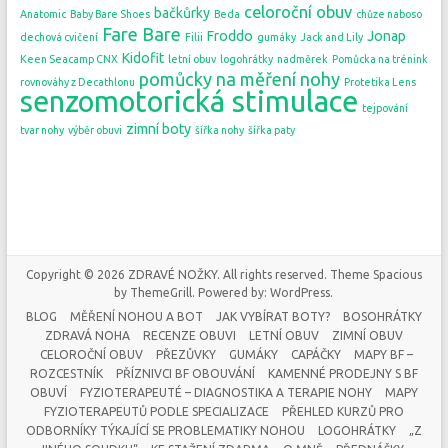
celoroční obuv
bačkůrky
Anatomic
Baby Bare Shoes
Beda
chůze naboso
Fare Bare
Froddo
Jonap
dechová cvičení
Filii
gumáky
Jack and Lily
Kidofit
Keen Seacamp CNX
letní obuv
logohrátky
nadměrek
Pomůcka na trénink
pomůcky na měření nohy
rovnováhy z Decathlonu
Protetika Lens
senzomotorická stimulace
tejpování
zimní boty
tvar nohy
výběr obuvi
šířka nohy
šířka paty
Copyright © 2026
ZDRAVÉ NOŽKY
. All rights reserved. Theme
Spacious
by ThemeGrill. Powered by:
WordPress
.
BLOG
MĚŘENÍ NOHOU A BOT
JAK VYBÍRAT BOTY?
BOSOHRÁTKY
ZDRAVÁ NOHA
RECENZE OBUVI
LETNÍ OBUV
ZIMNÍ OBUV
CELOROČNÍ OBUV
PŘEZŮVKY
GUMÁKY
CAPÁČKY
MAPY BF –
ROZCESTNÍK
PŘÍZNIVCI BF OBOUVÁNÍ
KAMENNÉ PRODEJNY S BF
OBUVÍ
FYZIOTERAPEUTÉ – DIAGNOSTIKA A TERAPIE NOHY
MAPY
FYZIOTERAPEUTŮ PODLE SPECIALIZACE
PŘEHLED KURZŮ PRO
ODBORNÍKY TÝKAJÍCÍ SE PROBLEMATIKY NOHOU
LOGOHRÁTKY
„Z