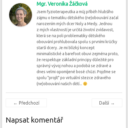
Mgr. Veronika Žáčková
Jsem fyzioterapeutka a můj příběh hlubšího
zájmu o tematiku dětského (ne)obouvání začal
narozením mých dcer Noly a Medy. Jednou
z mých vlastností je určitá životní zvídavost,
která se na poli problematiky dětského
obouvání prohlubovala spolu s prvními krůčky
starší dcery. Je mi blízký koncept
minimalistické a barefoot obuvi zejména proto,
že respektuje základní principy důležité pro
správný vývoj nohou a podobá se zdravé a
dnes velmi opomíjené bosé chůzi. Pojďme se
spolu "projít" po virtuální stezce zdravého
(ne)obouvání našich dětí...
← Předchozí
Další →
Napsat komentář