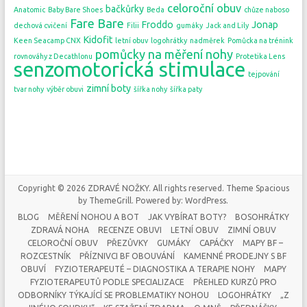
celoroční obuv
bačkůrky
Anatomic
Baby Bare Shoes
Beda
chůze naboso
Fare Bare
Froddo
Jonap
dechová cvičení
Filii
gumáky
Jack and Lily
Kidofit
Keen Seacamp CNX
letní obuv
logohrátky
nadměrek
Pomůcka na trénink
pomůcky na měření nohy
rovnováhy z Decathlonu
Protetika Lens
senzomotorická stimulace
tejpování
zimní boty
tvar nohy
výběr obuvi
šířka nohy
šířka paty
Copyright © 2026
ZDRAVÉ NOŽKY
. All rights reserved. Theme
Spacious
by ThemeGrill. Powered by:
WordPress
.
BLOG
MĚŘENÍ NOHOU A BOT
JAK VYBÍRAT BOTY?
BOSOHRÁTKY
ZDRAVÁ NOHA
RECENZE OBUVI
LETNÍ OBUV
ZIMNÍ OBUV
CELOROČNÍ OBUV
PŘEZŮVKY
GUMÁKY
CAPÁČKY
MAPY BF –
ROZCESTNÍK
PŘÍZNIVCI BF OBOUVÁNÍ
KAMENNÉ PRODEJNY S BF
OBUVÍ
FYZIOTERAPEUTÉ – DIAGNOSTIKA A TERAPIE NOHY
MAPY
FYZIOTERAPEUTŮ PODLE SPECIALIZACE
PŘEHLED KURZŮ PRO
ODBORNÍKY TÝKAJÍCÍ SE PROBLEMATIKY NOHOU
LOGOHRÁTKY
„Z