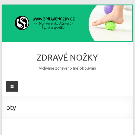
Skip
to
content
ZDRAVÉ NOŽKY
Alchymie zdravého (ne)obouvání
Menu
bty