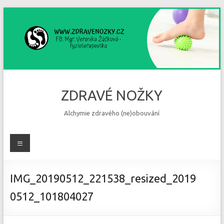
Skip
to
content
ZDRAVÉ NOŽKY
Alchymie zdravého (ne)obouvání
Menu
IMG_20190512_221538_resized_2019
0512_101804027