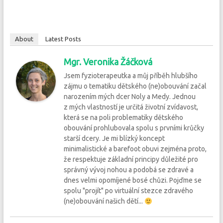
About
Latest Posts
Mgr. Veronika Žáčková
Jsem fyzioterapeutka a můj příběh hlubšího
zájmu o tematiku dětského (ne)obouvání začal
narozením mých dcer Noly a Medy. Jednou
z mých vlastností je určitá životní zvídavost,
která se na poli problematiky dětského
obouvání prohlubovala spolu s prvními krůčky
starší dcery. Je mi blízký koncept
minimalistické a barefoot obuvi zejména proto,
že respektuje základní principy důležité pro
správný vývoj nohou a podobá se zdravé a
dnes velmi opomíjené bosé chůzi. Pojďme se
spolu "projít" po virtuální stezce zdravého
(ne)obouvání našich dětí...