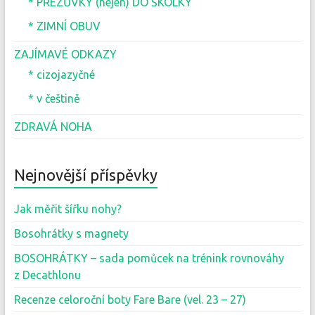
* PŘEZŮVKY (nejen) DO ŠKOLKY
* ZIMNÍ OBUV
ZAJÍMAVÉ ODKAZY
* cizojazyčné
* v češtině
ZDRAVÁ NOHA
Nejnovější příspěvky
Jak měřit šířku nohy?
Bosohrátky s magnety
BOSOHRÁTKY – sada pomůcek na trénink rovnováhy
z Decathlonu
Recenze celoroční boty Fare Bare (vel. 23 – 27)