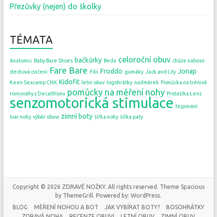
Přezůvky (nejen) do školky
TÉMATA
celoroční obuv
bačkůrky
Anatomic
Baby Bare Shoes
Beda
chůze naboso
Fare Bare
Froddo
Jonap
dechová cvičení
Filii
gumáky
Jack and Lily
Kidofit
Keen Seacamp CNX
letní obuv
logohrátky
nadměrek
Pomůcka na trénink
pomůcky na měření nohy
rovnováhy z Decathlonu
Protetika Lens
senzomotorická stimulace
tejpování
zimní boty
tvar nohy
výběr obuvi
šířka nohy
šířka paty
Copyright © 2026
ZDRAVÉ NOŽKY
. All rights reserved. Theme
Spacious
by ThemeGrill. Powered by:
WordPress
.
BLOG
MĚŘENÍ NOHOU A BOT
JAK VYBÍRAT BOTY?
BOSOHRÁTKY
ZDRAVÁ NOHA
RECENZE OBUVI
LETNÍ OBUV
ZIMNÍ OBUV