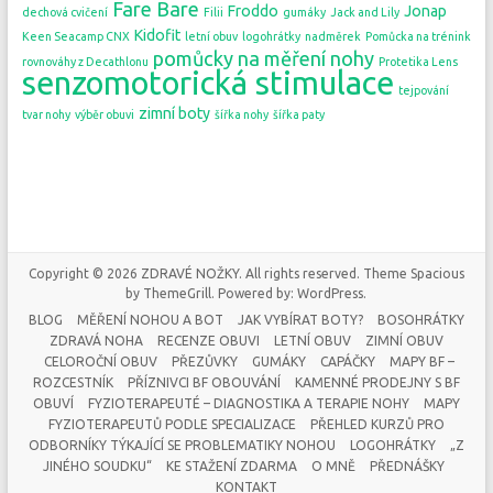
Fare Bare
Froddo
Jonap
dechová cvičení
Filii
gumáky
Jack and Lily
Kidofit
Keen Seacamp CNX
letní obuv
logohrátky
nadměrek
Pomůcka na trénink
pomůcky na měření nohy
rovnováhy z Decathlonu
Protetika Lens
senzomotorická stimulace
tejpování
zimní boty
tvar nohy
výběr obuvi
šířka nohy
šířka paty
Copyright © 2026
ZDRAVÉ NOŽKY
. All rights reserved. Theme
Spacious
by ThemeGrill. Powered by:
WordPress
.
BLOG
MĚŘENÍ NOHOU A BOT
JAK VYBÍRAT BOTY?
BOSOHRÁTKY
ZDRAVÁ NOHA
RECENZE OBUVI
LETNÍ OBUV
ZIMNÍ OBUV
CELOROČNÍ OBUV
PŘEZŮVKY
GUMÁKY
CAPÁČKY
MAPY BF –
ROZCESTNÍK
PŘÍZNIVCI BF OBOUVÁNÍ
KAMENNÉ PRODEJNY S BF
OBUVÍ
FYZIOTERAPEUTÉ – DIAGNOSTIKA A TERAPIE NOHY
MAPY
FYZIOTERAPEUTŮ PODLE SPECIALIZACE
PŘEHLED KURZŮ PRO
ODBORNÍKY TÝKAJÍCÍ SE PROBLEMATIKY NOHOU
LOGOHRÁTKY
„Z
JINÉHO SOUDKU“
KE STAŽENÍ ZDARMA
O MNĚ
PŘEDNÁŠKY
KONTAKT