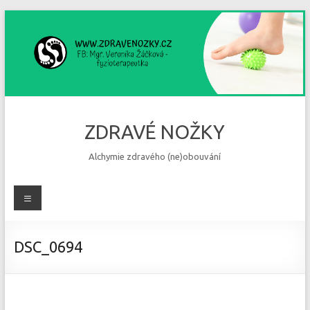
Skip
to
content
ZDRAVÉ NOŽKY
Alchymie zdravého (ne)obouvání
Menu
DSC_0694