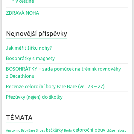
* v češtině
ZDRAVÁ NOHA
Nejnovější příspěvky
Jak měřit šířku nohy?
Bosohrátky s magnety
BOSOHRÁTKY – sada pomůcek na trénink rovnováhy
z Decathlonu
Recenze celoroční boty Fare Bare (vel. 23 – 27)
Přezůvky (nejen) do školky
TÉMATA
celoroční obuv
bačkůrky
Anatomic
Baby Bare Shoes
Beda
chůze naboso