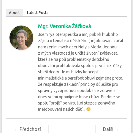
About
Latest Posts
Mgr. Veronika Žáčková
Jsem fyzioterapeutka a můj příběh hlubšího
zájmu o tematiku dětského (ne)obouvání začal
narozením mých dcer Noly a Medy. Jednou
z mých vlastností je určitá životní zvídavost,
která se na poli problematiky dětského
obouvání prohlubovala spolu s prvními krůčky
starší dcery. Je mi blízký koncept
minimalistické a barefoot obuvi zejména proto,
že respektuje základní principy důležité pro
správný vývoj nohou a podobá se zdravé a
dnes velmi opomíjené bosé chůzi. Pojďme se
spolu "projít" po virtuální stezce zdravého
(ne)obouvání našich dětí...
← Předchozí
Další →