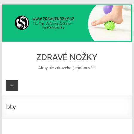
Skip
to
content
ZDRAVÉ NOŽKY
Alchymie zdravého (ne)obouvání
Menu
bty