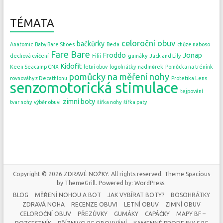
TÉMATA
celoroční obuv
bačkůrky
Anatomic
Baby Bare Shoes
Beda
chůze naboso
Fare Bare
Froddo
Jonap
dechová cvičení
Filii
gumáky
Jack and Lily
Kidofit
Keen Seacamp CNX
letní obuv
logohrátky
nadměrek
Pomůcka na trénink
pomůcky na měření nohy
rovnováhy z Decathlonu
Protetika Lens
senzomotorická stimulace
tejpování
zimní boty
tvar nohy
výběr obuvi
šířka nohy
šířka paty
Copyright © 2026
ZDRAVÉ NOŽKY
. All rights reserved. Theme
Spacious
by ThemeGrill. Powered by:
WordPress
.
BLOG
MĚŘENÍ NOHOU A BOT
JAK VYBÍRAT BOTY?
BOSOHRÁTKY
ZDRAVÁ NOHA
RECENZE OBUVI
LETNÍ OBUV
ZIMNÍ OBUV
CELOROČNÍ OBUV
PŘEZŮVKY
GUMÁKY
CAPÁČKY
MAPY BF –