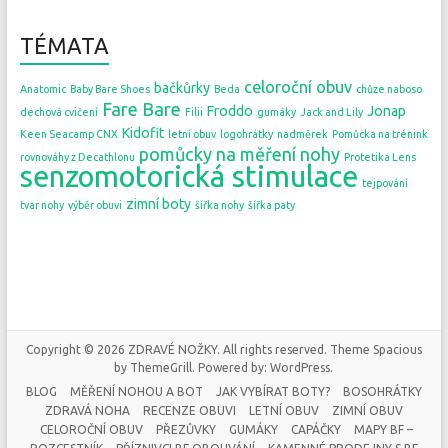
TÉMATA
celoroční obuv
bačkůrky
Anatomic
Baby Bare Shoes
Beda
chůze naboso
Fare Bare
Froddo
Jonap
dechová cvičení
Filii
gumáky
Jack and Lily
Kidofit
Keen Seacamp CNX
letní obuv
logohrátky
nadměrek
Pomůcka na trénink
pomůcky na měření nohy
rovnováhy z Decathlonu
Protetika Lens
senzomotorická stimulace
tejpování
zimní boty
tvar nohy
výběr obuvi
šířka nohy
šířka paty
Copyright © 2026
ZDRAVÉ NOŽKY
. All rights reserved. Theme
Spacious
by ThemeGrill. Powered by:
WordPress
.
BLOG
MĚŘENÍ NOHOU A BOT
JAK VYBÍRAT BOTY?
BOSOHRÁTKY
ZDRAVÁ NOHA
RECENZE OBUVI
LETNÍ OBUV
ZIMNÍ OBUV
CELOROČNÍ OBUV
PŘEZŮVKY
GUMÁKY
CAPÁČKY
MAPY BF –