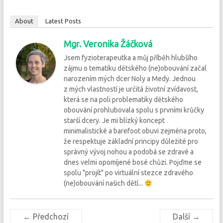
About
Latest Posts
Mgr. Veronika Žáčková
Jsem fyzioterapeutka a můj příběh hlubšího
zájmu o tematiku dětského (ne)obouvání začal
narozením mých dcer Noly a Medy. Jednou
z mých vlastností je určitá životní zvídavost,
která se na poli problematiky dětského
obouvání prohlubovala spolu s prvními krůčky
starší dcery. Je mi blízký koncept
minimalistické a barefoot obuvi zejména proto,
že respektuje základní principy důležité pro
správný vývoj nohou a podobá se zdravé a
dnes velmi opomíjené bosé chůzi. Pojďme se
spolu "projít" po virtuální stezce zdravého
(ne)obouvání našich dětí...
← Předchozí
Další →