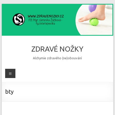
Skip
to
content
ZDRAVÉ NOŽKY
Alchymie zdravého (ne)obouvání
Menu
bty