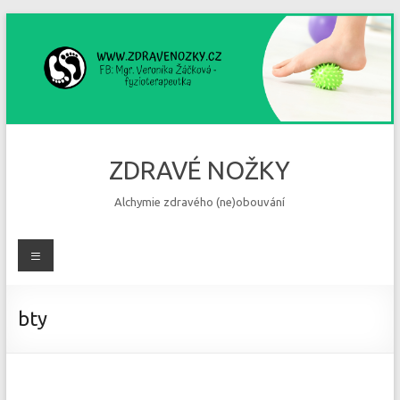
Skip
to
content
ZDRAVÉ NOŽKY
Alchymie zdravého (ne)obouvání
Menu
bty