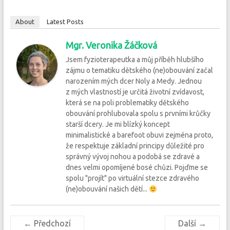
About
Latest Posts
Mgr. Veronika Žáčková
Jsem fyzioterapeutka a můj příběh hlubšího
zájmu o tematiku dětského (ne)obouvání začal
narozením mých dcer Noly a Medy. Jednou
z mých vlastností je určitá životní zvídavost,
která se na poli problematiky dětského
obouvání prohlubovala spolu s prvními krůčky
starší dcery. Je mi blízký koncept
minimalistické a barefoot obuvi zejména proto,
že respektuje základní principy důležité pro
správný vývoj nohou a podobá se zdravé a
dnes velmi opomíjené bosé chůzi. Pojďme se
spolu "projít" po virtuální stezce zdravého
(ne)obouvání našich dětí...
← Předchozí
Další →