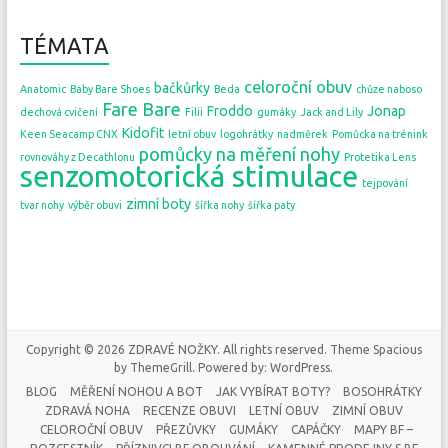
TÉMATA
celoroční obuv
bačkůrky
Anatomic
Baby Bare Shoes
Beda
chůze naboso
Fare Bare
Froddo
Jonap
dechová cvičení
Filii
gumáky
Jack and Lily
Kidofit
Keen Seacamp CNX
letní obuv
logohrátky
nadměrek
Pomůcka na trénink
pomůcky na měření nohy
rovnováhy z Decathlonu
Protetika Lens
senzomotorická stimulace
tejpování
zimní boty
tvar nohy
výběr obuvi
šířka nohy
šířka paty
Copyright © 2026
ZDRAVÉ NOŽKY
. All rights reserved. Theme
Spacious
by ThemeGrill. Powered by:
WordPress
.
BLOG
MĚŘENÍ NOHOU A BOT
JAK VYBÍRAT BOTY?
BOSOHRÁTKY
ZDRAVÁ NOHA
RECENZE OBUVI
LETNÍ OBUV
ZIMNÍ OBUV
CELOROČNÍ OBUV
PŘEZŮVKY
GUMÁKY
CAPÁČKY
MAPY BF –