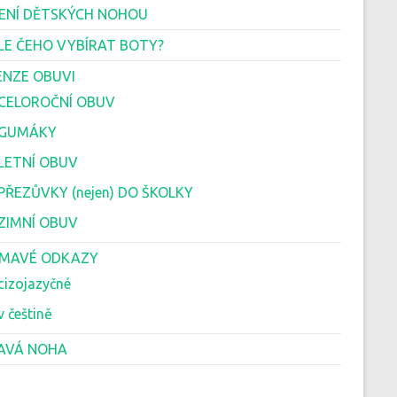
ENÍ DĚTSKÝCH NOHOU
LE ČEHO VYBÍRAT BOTY?
ENZE OBUVI
 CELOROČNÍ OBUV
 GUMÁKY
 LETNÍ OBUV
 PŘEZŮVKY (nejen) DO ŠKOLKY
 ZIMNÍ OBUV
ÍMAVÉ ODKAZY
cizojazyčné
v češtině
AVÁ NOHA