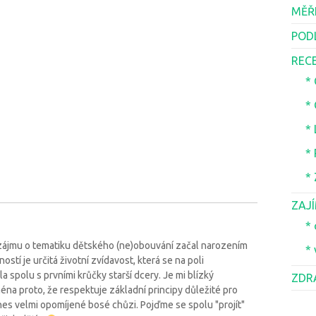
MĚŘ
POD
REC
*
*
*
*
*
ZAJ
* 
 zájmu o tematiku dětského (ne)obouvání začal narozením
* 
tí je určitá životní zvídavost, která se na poli
spolu s prvními krůčky starší dcery. Je mi blízký
ZDR
éna proto, že respektuje základní principy důležité pro
es velmi opomíjené bosé chůzi. Pojďme se spolu "projít"