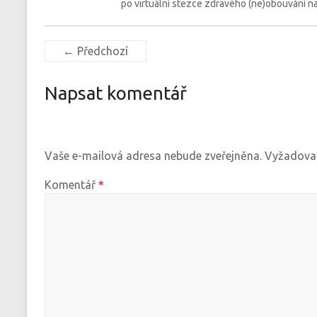
po virtuální stezce zdravého (ne)obouvání naš
← Předchozí
Napsat komentář
Vaše e-mailová adresa nebude zveřejněna.
Vyžadovan
Komentář
*