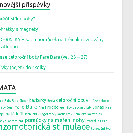
novější příspěvky
měřit šířku nohy?
hrátky s magnety
HRÁTKY – sada pomůcek na trénink rovnováhy
cathlonu
nze celoroční boty Fare Bare (vel. 23 – 27)
ůvky (nejen) do školky
MATA
celoroční obuv
bačkůrky
ic
Baby Bare Shoes
Beda
chůze naboso
Fare Bare
Froddo
Jonap
á cvičení
Filii
gumáky
Jack and Lily
Keen
Kidofit
mp CNX
letní obuv
logohrátky
nadměrek
Pomůcka na trénink
pomůcky na měření nohy
áhy z Decathlonu
Protetika Lens
nzomotorická stimulace
tejpování
tvar