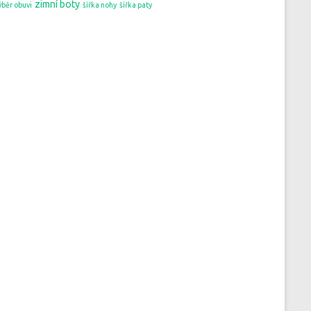
zimní boty
ýběr obuvi
šířka nohy
šířka paty