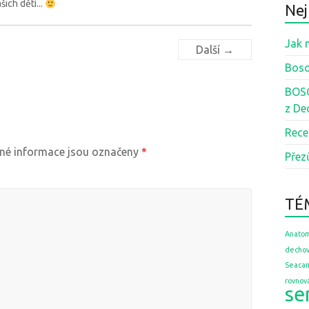
ich dětí...
Nej
Jak 
Další →
Boso
BOSO
z De
Rece
é informace jsou označeny
*
Přez
TÉ
Anatom
dechov
Seaca
rovnov
se