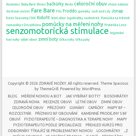
celoroční obuv
bačkůrky
Anatomic
Baby Bare Shoes
Beda
chůze naboso
Fare Bare
Froddo
Jonap
dechová cvičení
Filii
gumáky
Jack and Lily
Kidofit
Keen Seacamp CNX
letní obuv
logohrátky
nadměrek
Pomůcka na trénink
pomůcky na měření nohy
rovnováhy z Decathlonu
Protetika Lens
senzomotorická stimulace
tejpování
zimní boty
tvar nohy
výběr obuvi
šířka nohy
šířka paty
Copyright © 2026
ZDRAVÉ NOŽKY
. All rights reserved. Theme
Spacious
by ThemeGrill. Powered by:
WordPress
.
BLOG
MĚŘENÍ NOHOU A BOT
JAK VYBÍRAT BOTY?
BOSOHRÁTKY
ZDRAVÁ NOHA
RECENZE OBUVI
LETNÍ OBUV
ZIMNÍ OBUV
CELOROČNÍ OBUV
PŘEZŮVKY
GUMÁKY
CAPÁČKY
MAPY BF –
ROZCESTNÍK
PŘÍZNIVCI BF OBOUVÁNÍ
KAMENNÉ PRODEJNY S BF
OBUVÍ
FYZIOTERAPEUTÉ – DIAGNOSTIKA A TERAPIE NOHY
MAPY
FYZIOTERAPEUTŮ PODLE SPECIALIZACE
PŘEHLED KURZŮ PRO
ODBORNÍKY TÝKAJÍCÍ SE PROBLEMATIKY NOHOU
LOGOHRÁTKY
„Z