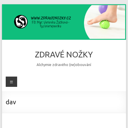
Skip
to
content
ZDRAVÉ NOŽKY
Alchymie zdravého (ne)obouvání
Menu
dav