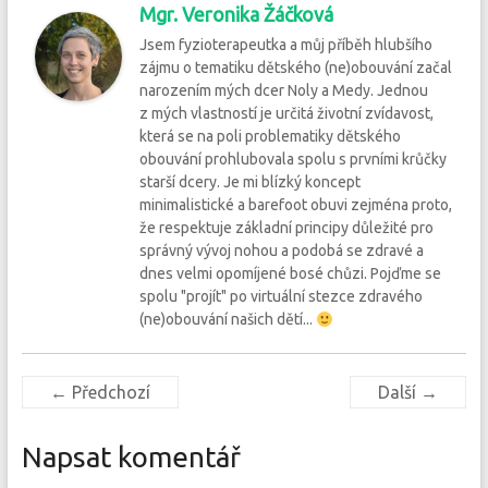
Mgr. Veronika Žáčková
Jsem fyzioterapeutka a můj příběh hlubšího
zájmu o tematiku dětského (ne)obouvání začal
narozením mých dcer Noly a Medy. Jednou
z mých vlastností je určitá životní zvídavost,
která se na poli problematiky dětského
obouvání prohlubovala spolu s prvními krůčky
starší dcery. Je mi blízký koncept
minimalistické a barefoot obuvi zejména proto,
že respektuje základní principy důležité pro
správný vývoj nohou a podobá se zdravé a
dnes velmi opomíjené bosé chůzi. Pojďme se
spolu "projít" po virtuální stezce zdravého
(ne)obouvání našich dětí...
← Předchozí
Další →
Napsat komentář