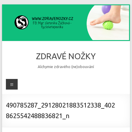
Skip
to
content
ZDRAVÉ NOŽKY
Alchymie zdravého (ne)obouvání
Menu
490785287_29128021883512338_402
8625542488836821_n