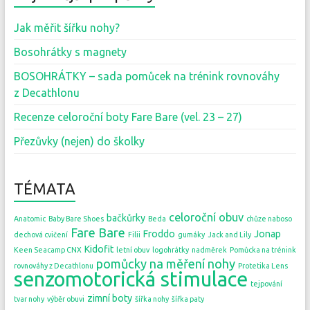
Jak měřit šířku nohy?
Bosohrátky s magnety
BOSOHRÁTKY – sada pomůcek na trénink rovnováhy
z Decathlonu
Recenze celoroční boty Fare Bare (vel. 23 – 27)
Přezůvky (nejen) do školky
TÉMATA
celoroční obuv
bačkůrky
Anatomic
Baby Bare Shoes
Beda
chůze naboso
Fare Bare
Froddo
Jonap
dechová cvičení
Filii
gumáky
Jack and Lily
Kidofit
Keen Seacamp CNX
letní obuv
logohrátky
nadměrek
Pomůcka na trénink
pomůcky na měření nohy
rovnováhy z Decathlonu
Protetika Lens
senzomotorická stimulace
tejpování
zimní boty
tvar nohy
výběr obuvi
šířka nohy
šířka paty