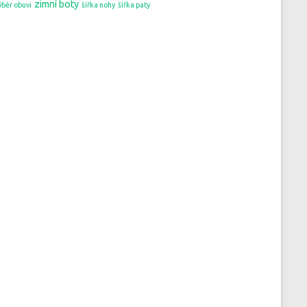
zimní boty
ýběr obuvi
šířka nohy
šířka paty