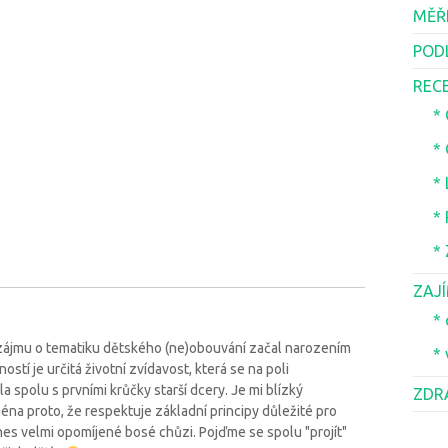
MĚŘ
POD
REC
*
*
*
*
*
ZAJ
* 
 zájmu o tematiku dětského (ne)obouvání začal narozením
* 
tí je určitá životní zvídavost, která se na poli
spolu s prvními krůčky starší dcery. Je mi blízký
ZDR
éna proto, že respektuje základní principy důležité pro
es velmi opomíjené bosé chůzi. Pojďme se spolu "projít"