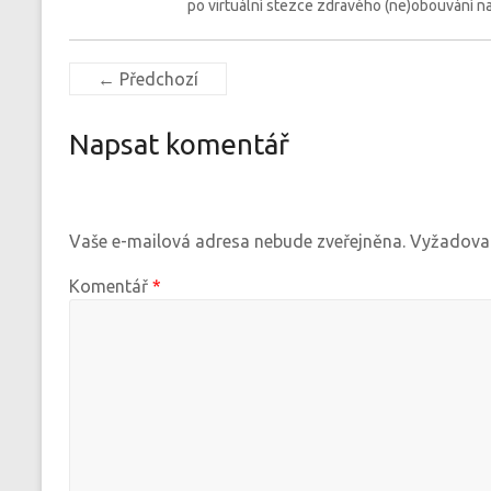
po virtuální stezce zdravého (ne)obouvání naš
← Předchozí
Napsat komentář
Vaše e-mailová adresa nebude zveřejněna.
Vyžadovan
Komentář
*