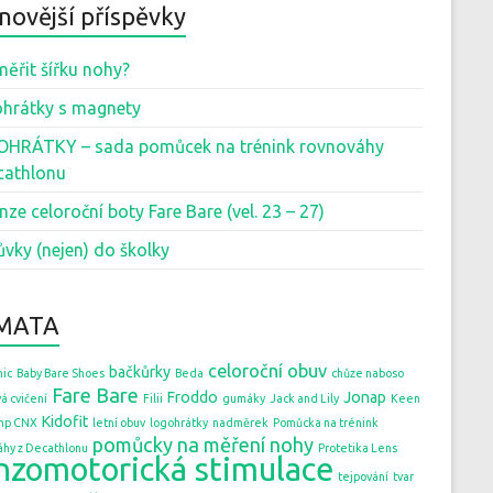
novější příspěvky
měřit šířku nohy?
hrátky s magnety
HRÁTKY – sada pomůcek na trénink rovnováhy
cathlonu
nze celoroční boty Fare Bare (vel. 23 – 27)
ůvky (nejen) do školky
MATA
celoroční obuv
bačkůrky
ic
Baby Bare Shoes
Beda
chůze naboso
Fare Bare
Froddo
Jonap
á cvičení
Filii
gumáky
Jack and Lily
Keen
Kidofit
mp CNX
letní obuv
logohrátky
nadměrek
Pomůcka na trénink
pomůcky na měření nohy
áhy z Decathlonu
Protetika Lens
nzomotorická stimulace
tejpování
tvar