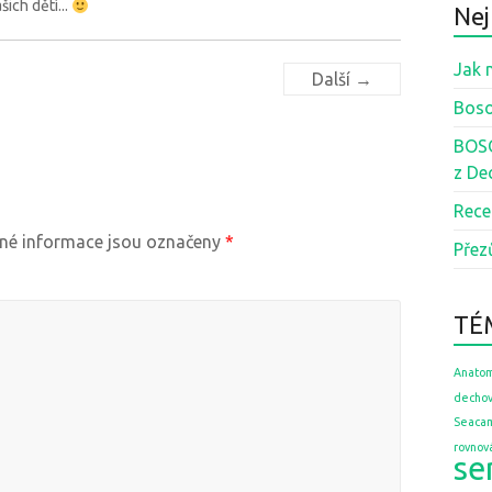
ich dětí...
Nej
Jak 
Další →
Boso
BOSO
z De
Rece
é informace jsou označeny
*
Přez
TÉ
Anatom
dechov
Seaca
rovnov
se