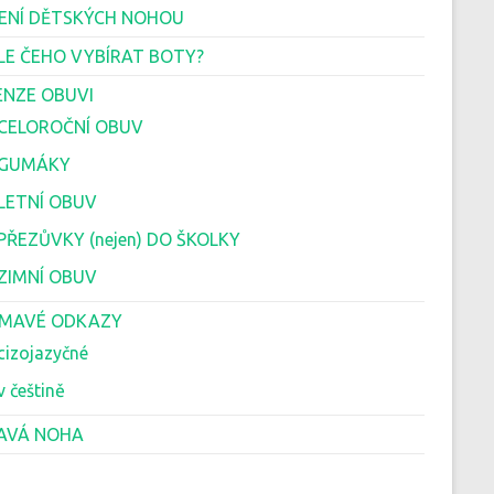
ENÍ DĚTSKÝCH NOHOU
LE ČEHO VYBÍRAT BOTY?
ENZE OBUVI
 CELOROČNÍ OBUV
 GUMÁKY
 LETNÍ OBUV
 PŘEZŮVKY (nejen) DO ŠKOLKY
 ZIMNÍ OBUV
ÍMAVÉ ODKAZY
cizojazyčné
v češtině
AVÁ NOHA