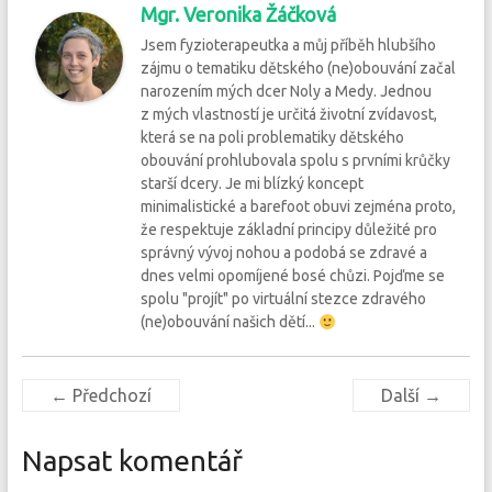
Mgr. Veronika Žáčková
Jsem fyzioterapeutka a můj příběh hlubšího
zájmu o tematiku dětského (ne)obouvání začal
narozením mých dcer Noly a Medy. Jednou
z mých vlastností je určitá životní zvídavost,
která se na poli problematiky dětského
obouvání prohlubovala spolu s prvními krůčky
starší dcery. Je mi blízký koncept
minimalistické a barefoot obuvi zejména proto,
že respektuje základní principy důležité pro
správný vývoj nohou a podobá se zdravé a
dnes velmi opomíjené bosé chůzi. Pojďme se
spolu "projít" po virtuální stezce zdravého
(ne)obouvání našich dětí...
← Předchozí
Další →
Napsat komentář