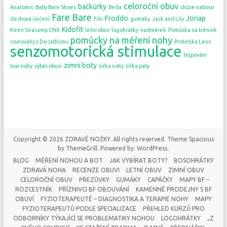
celoroční obuv
bačkůrky
Anatomic
Baby Bare Shoes
Beda
chůze naboso
Fare Bare
Froddo
Jonap
dechová cvičení
Filii
gumáky
Jack and Lily
Kidofit
Keen Seacamp CNX
letní obuv
logohrátky
nadměrek
Pomůcka na trénink
pomůcky na měření nohy
rovnováhy z Decathlonu
Protetika Lens
senzomotorická stimulace
tejpování
zimní boty
tvar nohy
výběr obuvi
šířka nohy
šířka paty
Copyright © 2026
ZDRAVÉ NOŽKY
. All rights reserved. Theme
Spacious
by ThemeGrill. Powered by:
WordPress
.
BLOG
MĚŘENÍ NOHOU A BOT
JAK VYBÍRAT BOTY?
BOSOHRÁTKY
ZDRAVÁ NOHA
RECENZE OBUVI
LETNÍ OBUV
ZIMNÍ OBUV
CELOROČNÍ OBUV
PŘEZŮVKY
GUMÁKY
CAPÁČKY
MAPY BF –
ROZCESTNÍK
PŘÍZNIVCI BF OBOUVÁNÍ
KAMENNÉ PRODEJNY S BF
OBUVÍ
FYZIOTERAPEUTÉ – DIAGNOSTIKA A TERAPIE NOHY
MAPY
FYZIOTERAPEUTŮ PODLE SPECIALIZACE
PŘEHLED KURZŮ PRO
ODBORNÍKY TÝKAJÍCÍ SE PROBLEMATIKY NOHOU
LOGOHRÁTKY
„Z