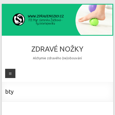
Skip
to
content
ZDRAVÉ NOŽKY
Alchymie zdravého (ne)obouvání
Menu
bty