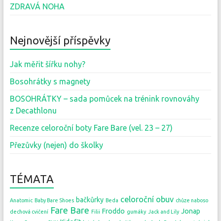
ZDRAVÁ NOHA
Nejnovější příspěvky
Jak měřit šířku nohy?
Bosohrátky s magnety
BOSOHRÁTKY – sada pomůcek na trénink rovnováhy
z Decathlonu
Recenze celoroční boty Fare Bare (vel. 23 – 27)
Přezůvky (nejen) do školky
TÉMATA
celoroční obuv
bačkůrky
Anatomic
Baby Bare Shoes
Beda
chůze naboso
Fare Bare
Froddo
Jonap
dechová cvičení
Filii
gumáky
Jack and Lily