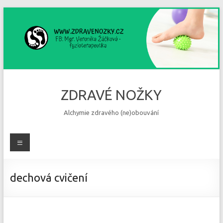
Skip
to
content
ZDRAVÉ NOŽKY
Alchymie zdravého (ne)obouvání
Menu
dechová cvičení