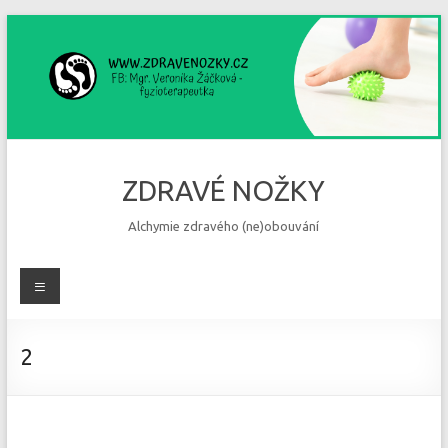
Skip
to
content
ZDRAVÉ NOŽKY
Alchymie zdravého (ne)obouvání
Menu
2