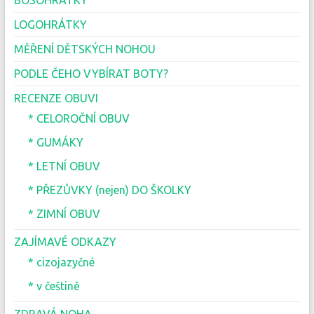
LOGOHRÁTKY
MĚŘENÍ DĚTSKÝCH NOHOU
PODLE ČEHO VYBÍRAT BOTY?
RECENZE OBUVI
* CELOROČNÍ OBUV
* GUMÁKY
* LETNÍ OBUV
* PŘEZŮVKY (nejen) DO ŠKOLKY
* ZIMNÍ OBUV
ZAJÍMAVÉ ODKAZY
* cizojazyčné
* v češtině
ZDRAVÁ NOHA