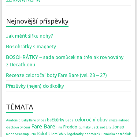
Nejnovější příspěvky
Jak měřit šířku nohy?
Bosohrátky s magnety
BOSOHRÁTKY – sada pomůcek na trénink rovnováhy
z Decathlonu
Recenze celoroční boty Fare Bare (vel. 23 – 27)
Přezůvky (nejen) do školky
TÉMATA
celoroční obuv
bačkůrky
Anatomic
Baby Bare Shoes
Beda
chůze naboso
Fare Bare
Froddo
Jonap
dechová cvičení
Filii
gumáky
Jack and Lily
Kidofit
Keen Seacamp CNX
letní obuv
logohrátky
nadměrek
Pomůcka na trénink