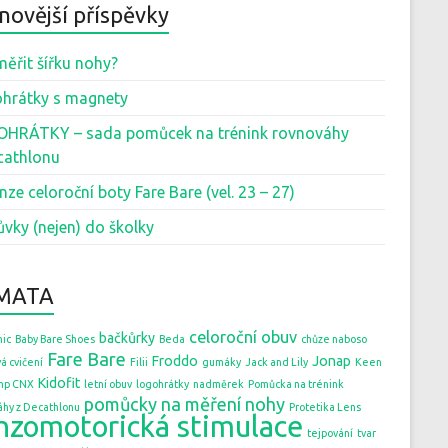
novější příspěvky
měřit šířku nohy?
hrátky s magnety
HRÁTKY – sada pomůcek na trénink rovnováhy
cathlonu
nze celoroční boty Fare Bare (vel. 23 – 27)
ůvky (nejen) do školky
MATA
celoroční obuv
bačkůrky
ic
Baby Bare Shoes
Beda
chůze naboso
Fare Bare
Froddo
Jonap
á cvičení
Filii
gumáky
Jack and Lily
Keen
Kidofit
mp CNX
letní obuv
logohrátky
nadměrek
Pomůcka na trénink
pomůcky na měření nohy
áhy z Decathlonu
Protetika Lens
nzomotorická stimulace
tejpování
tvar