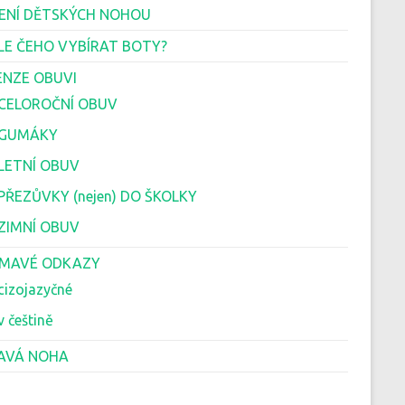
ENÍ DĚTSKÝCH NOHOU
LE ČEHO VYBÍRAT BOTY?
ENZE OBUVI
 CELOROČNÍ OBUV
 GUMÁKY
 LETNÍ OBUV
 PŘEZŮVKY (nejen) DO ŠKOLKY
 ZIMNÍ OBUV
ÍMAVÉ ODKAZY
cizojazyčné
v češtině
AVÁ NOHA