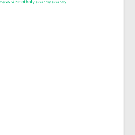
zimní boty
ýběr obuvi
šířka nohy
šířka paty