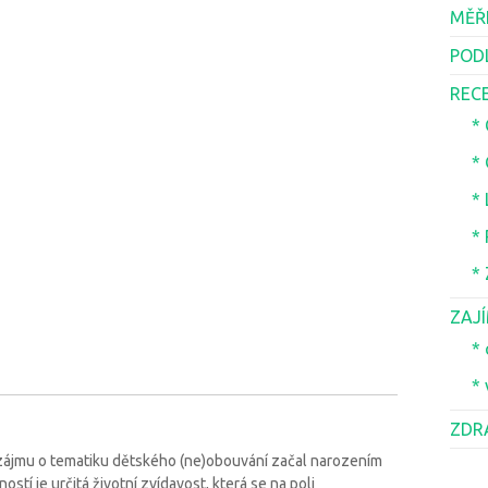
MĚŘ
POD
REC
*
*
*
*
*
ZAJ
* 
* 
ZDR
 zájmu o tematiku dětského (ne)obouvání začal narozením
tí je určitá životní zvídavost, která se na poli