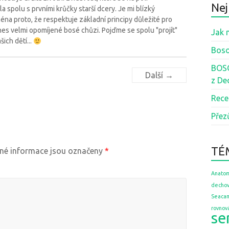
Nej
spolu s prvními krůčky starší dcery. Je mi blízký
éna proto, že respektuje základní principy důležité pro
es velmi opomíjené bosé chůzi. Pojďme se spolu "projít"
Jak 
ich dětí...
Boso
BOSO
Další →
z De
Rece
Přez
TÉ
é informace jsou označeny
*
Anatom
dechov
Seaca
rovnov
se