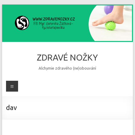
Skip
to
content
ZDRAVÉ NOŽKY
Alchymie zdravého (ne)obouvání
Menu
dav