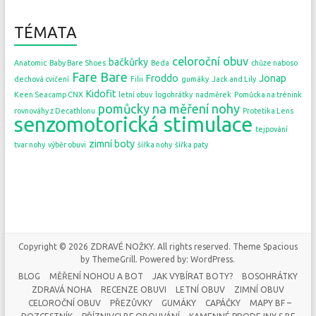
TÉMATA
celoroční obuv
bačkůrky
Anatomic
Baby Bare Shoes
Beda
chůze naboso
Fare Bare
Froddo
Jonap
dechová cvičení
Filii
gumáky
Jack and Lily
Kidofit
Keen Seacamp CNX
letní obuv
logohrátky
nadměrek
Pomůcka na trénink
pomůcky na měření nohy
rovnováhy z Decathlonu
Protetika Lens
senzomotorická stimulace
tejpování
zimní boty
tvar nohy
výběr obuvi
šířka nohy
šířka paty
Copyright © 2026
ZDRAVÉ NOŽKY
. All rights reserved. Theme
Spacious
by ThemeGrill. Powered by:
WordPress
.
BLOG
MĚŘENÍ NOHOU A BOT
JAK VYBÍRAT BOTY?
BOSOHRÁTKY
ZDRAVÁ NOHA
RECENZE OBUVI
LETNÍ OBUV
ZIMNÍ OBUV
CELOROČNÍ OBUV
PŘEZŮVKY
GUMÁKY
CAPÁČKY
MAPY BF –