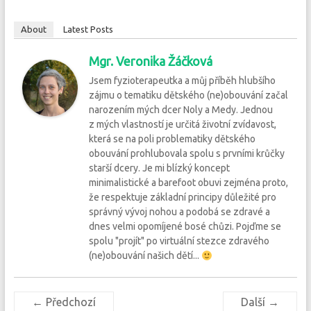
About
Latest Posts
Mgr. Veronika Žáčková
Jsem fyzioterapeutka a můj příběh hlubšího
zájmu o tematiku dětského (ne)obouvání začal
narozením mých dcer Noly a Medy. Jednou
z mých vlastností je určitá životní zvídavost,
která se na poli problematiky dětského
obouvání prohlubovala spolu s prvními krůčky
starší dcery. Je mi blízký koncept
minimalistické a barefoot obuvi zejména proto,
že respektuje základní principy důležité pro
správný vývoj nohou a podobá se zdravé a
dnes velmi opomíjené bosé chůzi. Pojďme se
spolu "projít" po virtuální stezce zdravého
(ne)obouvání našich dětí...
← Předchozí
Další →