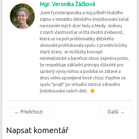
Mgr. Veronika Žáčková
Jsem fyzioterapeutka a můj příběh hlubšího
zájmu o tematiku dětského (ne)obouvání začal
narozením mých dcer Noly a Medy. Jednou
z mých vlastností je určitá životní zvídavost,
která se na poli problematiky dětského
obouvání prohlubovala spolu s prvními krůčky
starší dcery. Je mi blízký koncept
minimalistické a barefoot obuvi zejména proto,
že respektuje základní principy důležité pro
správný vývoj nohou a podobá se zdravé a
dnes velmi opomíjené bosé chůzi. Pojďme se
spolu "projít" po virtuální stezce zdravého
(ne)obouvání našich dětí...
← Předchozí
Další →
Napsat komentář