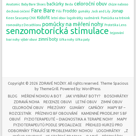
celoroční obuv
bačkůrky
Anatomic
Baby Bare Shoes
Beda
chůze naboso
Fare Bare
Froddo
Jonap
dechová cvičení
Filii
gumáky
Jack and Lily
Kidofit
Keen Seacamp CNX
letní obuv
logohrátky
nadměrek
Pomůcka na trénink
pomůcky na měření nohy
rovnováhy z Decathlonu
Protetika Lens
senzomotorická stimulace
tejpování
zimní boty
tvar nohy
výběr obuvi
šířka nohy
šířka paty
Copyright © 2026
ZDRAVÉ NOŽKY
. All rights reserved. Theme
Spacious
by ThemeGrill. Powered by:
WordPress
.
BLOG
MĚŘENÍ NOHOU A BOT
JAK VYBÍRAT BOTY?
BOSOHRÁTKY
ZDRAVÁ NOHA
RECENZE OBUVI
LETNÍ OBUV
ZIMNÍ OBUV
CELOROČNÍ OBUV
PŘEZŮVKY
GUMÁKY
CAPÁČKY
MAPY BF –
ROZCESTNÍK
PŘÍZNIVCI BF OBOUVÁNÍ
KAMENNÉ PRODEJNY S BF
OBUVÍ
FYZIOTERAPEUTÉ – DIAGNOSTIKA A TERAPIE NOHY
MAPY
FYZIOTERAPEUTŮ PODLE SPECIALIZACE
PŘEHLED KURZŮ PRO
ODBORNÍKY TÝKAJÍCÍ SE PROBLEMATIKY NOHOU
LOGOHRÁTKY
„Z