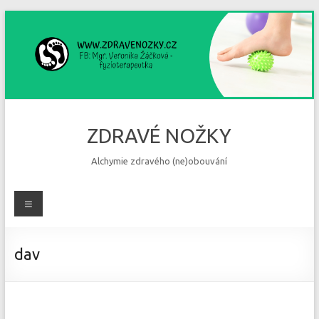
Skip
to
content
ZDRAVÉ NOŽKY
Alchymie zdravého (ne)obouvání
Menu
dav