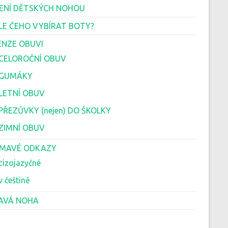
ENÍ DĚTSKÝCH NOHOU
LE ČEHO VYBÍRAT BOTY?
ENZE OBUVI
 CELOROČNÍ OBUV
 GUMÁKY
 LETNÍ OBUV
 PŘEZŮVKY (nejen) DO ŠKOLKY
 ZIMNÍ OBUV
ÍMAVÉ ODKAZY
cizojazyčné
v češtině
AVÁ NOHA