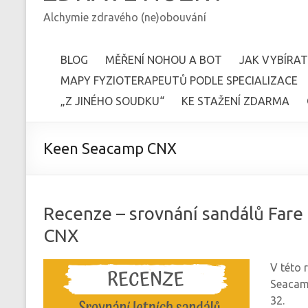
Alchymie zdravého (ne)obouvání
BLOG
MĚŘENÍ NOHOU A BOT
JAK VYBÍRAT
MAPY FYZIOTERAPEUTŮ PODLE SPECIALIZACE
„Z JINÉHO SOUDKU“
KE STAŽENÍ ZDARMA
Keen Seacamp CNX
Recenze – srovnání sandálů Far
CNX
V této 
Seacamp
32.