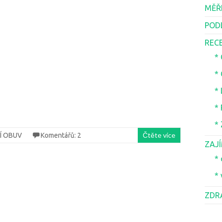
MĚŘ
POD
REC
*
*
*
*
*
Čtěte více
NÍ OBUV
Komentářů: 2
ZAJ
* 
* 
ZDR