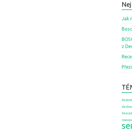
Nej
Jak 
Boso
BOSO
z De
Rece
Přez
TÉ
Anatom
dechov
Seaca
rovnov
se