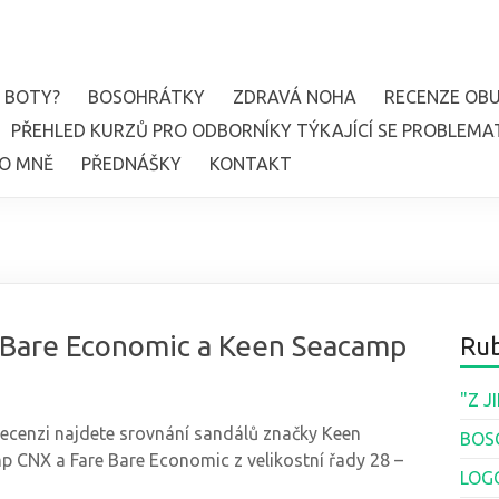
 BOTY?
BOSOHRÁTKY
ZDRAVÁ NOHA
RECENZE OBU
PŘEHLED KURZŮ PRO ODBORNÍKY TÝKAJÍCÍ SE PROBLEMA
O MNĚ
PŘEDNÁŠKY
KONTAKT
e Bare Economic a Keen Seacamp
Rub
"Z 
recenzi najdete srovnání sandálů značky Keen
BOS
 CNX a Fare Bare Economic z velikostní řady 28 –
LOG