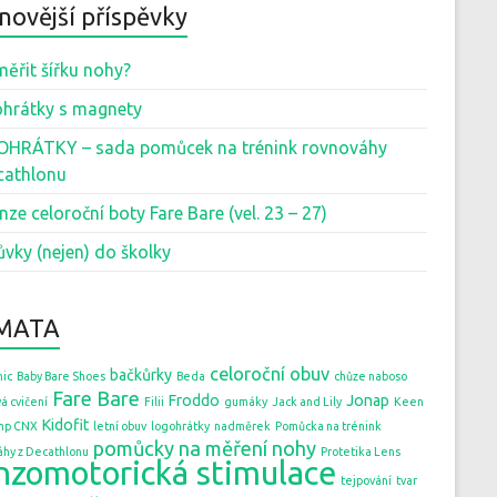
novější příspěvky
měřit šířku nohy?
hrátky s magnety
HRÁTKY – sada pomůcek na trénink rovnováhy
cathlonu
nze celoroční boty Fare Bare (vel. 23 – 27)
ůvky (nejen) do školky
MATA
celoroční obuv
bačkůrky
ic
Baby Bare Shoes
Beda
chůze naboso
Fare Bare
Froddo
Jonap
á cvičení
Filii
gumáky
Jack and Lily
Keen
Kidofit
mp CNX
letní obuv
logohrátky
nadměrek
Pomůcka na trénink
pomůcky na měření nohy
áhy z Decathlonu
Protetika Lens
nzomotorická stimulace
tejpování
tvar