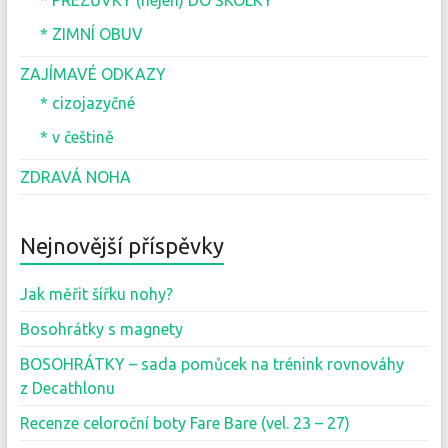
* PŘEZŮVKY (nejen) DO ŠKOLKY
* ZIMNÍ OBUV
ZAJÍMAVÉ ODKAZY
* cizojazyčné
* v češtině
ZDRAVÁ NOHA
Nejnovější příspěvky
Jak měřit šířku nohy?
Bosohrátky s magnety
BOSOHRÁTKY – sada pomůcek na trénink rovnováhy
z Decathlonu
Recenze celoroční boty Fare Bare (vel. 23 – 27)