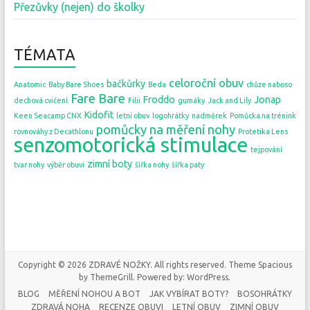
Přezůvky (nejen) do školky
TÉMATA
celoroční obuv
bačkůrky
Anatomic
Baby Bare Shoes
Beda
chůze naboso
Fare Bare
Froddo
Jonap
dechová cvičení
Filii
gumáky
Jack and Lily
Kidofit
Keen Seacamp CNX
letní obuv
logohrátky
nadměrek
Pomůcka na trénink
pomůcky na měření nohy
rovnováhy z Decathlonu
Protetika Lens
senzomotorická stimulace
tejpování
zimní boty
tvar nohy
výběr obuvi
šířka nohy
šířka paty
Copyright © 2026
ZDRAVÉ NOŽKY
. All rights reserved. Theme
Spacious
by ThemeGrill. Powered by:
WordPress
.
BLOG
MĚŘENÍ NOHOU A BOT
JAK VYBÍRAT BOTY?
BOSOHRÁTKY
ZDRAVÁ NOHA
RECENZE OBUVI
LETNÍ OBUV
ZIMNÍ OBUV