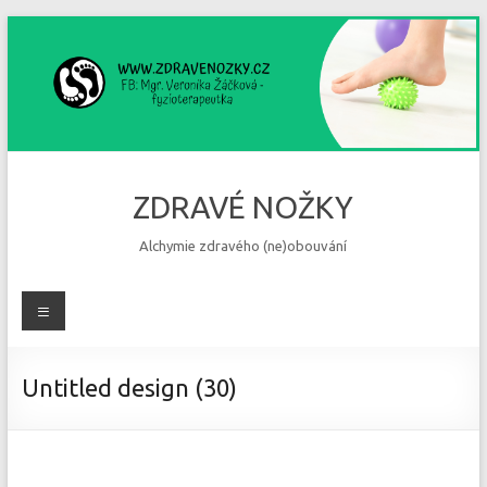
Skip
to
content
ZDRAVÉ NOŽKY
Alchymie zdravého (ne)obouvání
Menu
Untitled design (30)