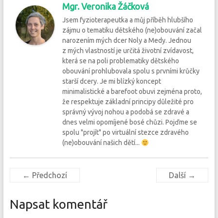
Mgr. Veronika Žáčková
Jsem fyzioterapeutka a můj příběh hlubšího
zájmu o tematiku dětského (ne)obouvání začal
narozením mých dcer Noly a Medy. Jednou
z mých vlastností je určitá životní zvídavost,
která se na poli problematiky dětského
obouvání prohlubovala spolu s prvními krůčky
starší dcery. Je mi blízký koncept
minimalistické a barefoot obuvi zejména proto,
že respektuje základní principy důležité pro
správný vývoj nohou a podobá se zdravé a
dnes velmi opomíjené bosé chůzi. Pojďme se
spolu "projít" po virtuální stezce zdravého
(ne)obouvání našich dětí...
← Předchozí
Další →
Napsat komentář