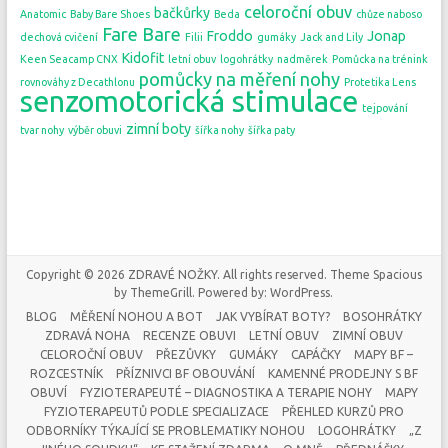
celoroční obuv
bačkůrky
Anatomic
Baby Bare Shoes
Beda
chůze naboso
Fare Bare
Froddo
Jonap
dechová cvičení
Filii
gumáky
Jack and Lily
Kidofit
Keen Seacamp CNX
letní obuv
logohrátky
nadměrek
Pomůcka na trénink
pomůcky na měření nohy
rovnováhy z Decathlonu
Protetika Lens
senzomotorická stimulace
tejpování
zimní boty
tvar nohy
výběr obuvi
šířka nohy
šířka paty
Copyright © 2026
ZDRAVÉ NOŽKY
. All rights reserved. Theme
Spacious
by ThemeGrill. Powered by:
WordPress
.
BLOG
MĚŘENÍ NOHOU A BOT
JAK VYBÍRAT BOTY?
BOSOHRÁTKY
ZDRAVÁ NOHA
RECENZE OBUVI
LETNÍ OBUV
ZIMNÍ OBUV
CELOROČNÍ OBUV
PŘEZŮVKY
GUMÁKY
CAPÁČKY
MAPY BF –
ROZCESTNÍK
PŘÍZNIVCI BF OBOUVÁNÍ
KAMENNÉ PRODEJNY S BF
OBUVÍ
FYZIOTERAPEUTÉ – DIAGNOSTIKA A TERAPIE NOHY
MAPY
FYZIOTERAPEUTŮ PODLE SPECIALIZACE
PŘEHLED KURZŮ PRO
ODBORNÍKY TÝKAJÍCÍ SE PROBLEMATIKY NOHOU
LOGOHRÁTKY
„Z